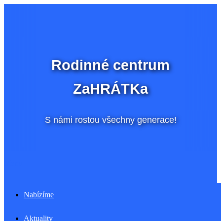
Přeskočit
na
obsah
Rodinné centrum
ZaHRÁTKa
S námi rostou všechny generace!
Menu
Nabízíme
Aktuality