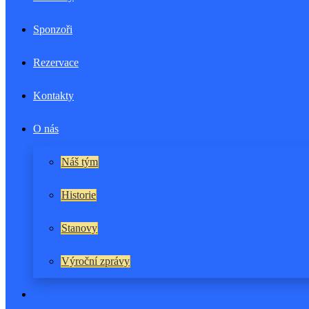
Sponzoři
Rezervace
Kontakty
O nás
Náš tým
Historie
Stanovy
Výroční zprávy