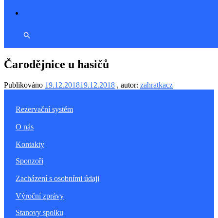
Čarodějnice u hasičů
Publikováno
19.12.2018
19.12.2018
, autor:
zahratkacz
Rezervační systém
O nás
Kontakty
Sponzoři
Zacházení s osobními údaji
Výroční zprávy
Stanovy spolku