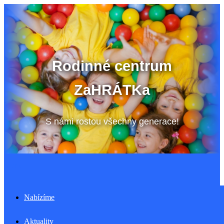
Přeskočit
na
obsah
Rodinné centrum
ZaHRÁTKa
S námi rostou všechny generace!
Menu
Nabízíme
Aktuality