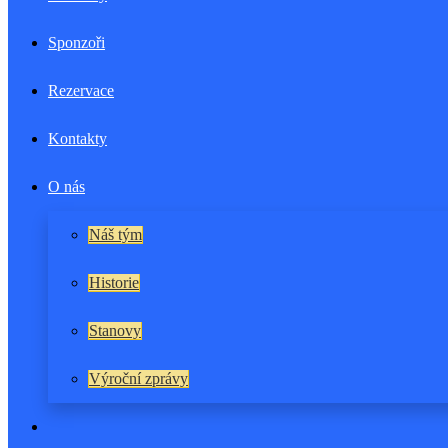
Sponzoři
Rezervace
Kontakty
O nás
Náš tým
Historie
Stanovy
Výroční zprávy