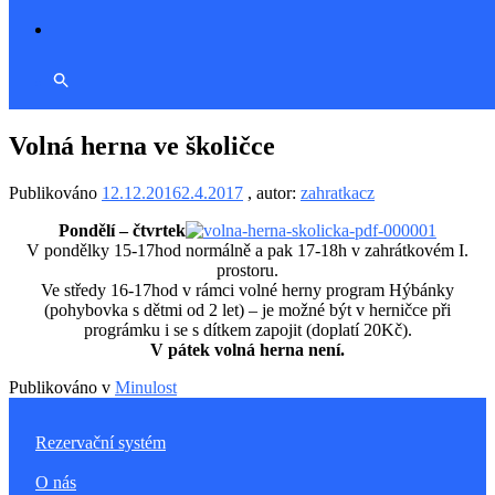
Volná herna ve školičce
Publikováno
12.12.2016
2.4.2017
, autor:
zahratkacz
Pondělí – čtvrtek
V pondělky 15-17hod normálně a pak 17-18h v zahrátkovém I.
prostoru.
Ve středy 16-17hod v rámci volné herny program Hýbánky
(pohybovka s dětmi od 2 let) – je možné být v herničce při
prográmku i se s dítkem zapojit (doplatí 20Kč).
V pátek volná herna není.
Publikováno v
Minulost
Rezervační systém
O nás