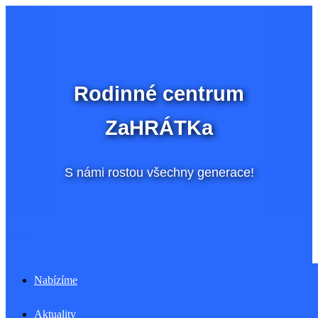
Přeskočit
na
obsah
Rodinné centrum
ZaHRÁTKa
S námi rostou všechny generace!
Menu
Nabízíme
Aktuality