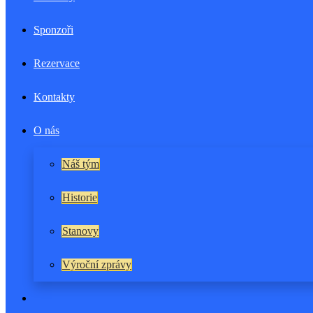
Sponzoři
Rezervace
Kontakty
O nás
Náš tým
Historie
Stanovy
Výroční zprávy