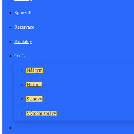
Sponzoři
Rezervace
Kontakty
O nás
Náš tým
Historie
Stanovy
Výroční zprávy