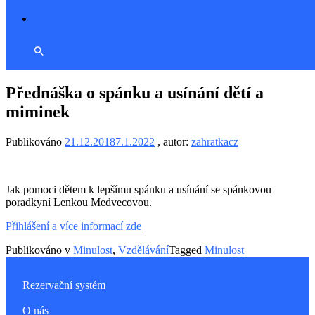
Přednáška o spánku a usínání dětí a
miminek
Publikováno
21.12.2018
7.1.2022
, autor:
zahratkacz
Jak pomoci dětem k lepšímu spánku a usínání se spánkovou
poradkyní Lenkou Medvecovou.
Přihlášení a více informací zde
Publikováno v
Minulost
,
Vzdělávání
Tagged
Minulost
Rezervační systém
O nás