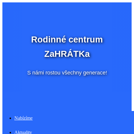
Přeskočit
na
obsah
Rodinné centrum
ZaHRÁTKa
S námi rostou všechny generace!
Menu
Nabízíme
Aktuality