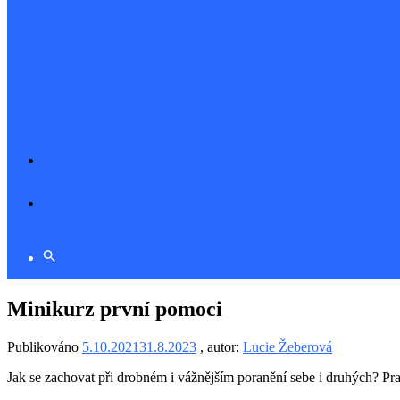
Minikurz první pomoci
Publikováno
5.10.2021
31.8.2023
, autor:
Lucie Žeberová
Jak se zachovat při drobném i vážnějším poranění sebe i druhých? Prak