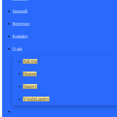
Sponzoři
Rezervace
Kontakty
O nás
Náš tým
Historie
Stanovy
Výroční zprávy