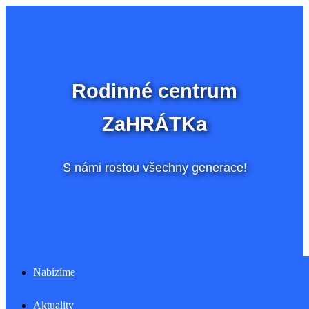
Přeskočit
na
obsah
Rodinné centrum
ZaHRÁTKa
S námi rostou všechny generace!
Menu
Nabízíme
Aktuality