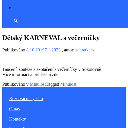
Dětský KARNEVAL s večerníčky
Publikováno
8.10.2019
7.1.2022
, autor:
zahratkacz
Tančení, soutěže a skotačení s večerníčky v Sokolovně
Více informací a přihlášení zde
Publikováno v
Minulost
Tagged
Minulost
Rezervační systém
O nás
Kontakty