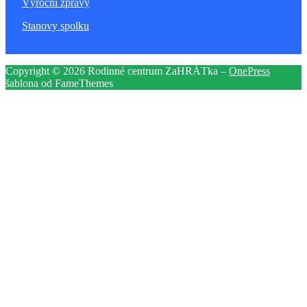
Výroční zprávy
Stanovy spolku
Copyright © 2026 Rodinné centrum ZaHRÁTka
–
OnePress
šablona od FameThemes