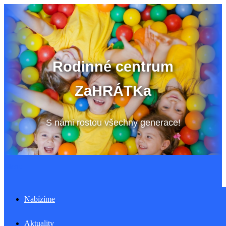
Přeskočit
na
obsah
Rodinné centrum
ZaHRÁTKa
S námi rostou všechny generace!
Menu
Nabízíme
Aktuality