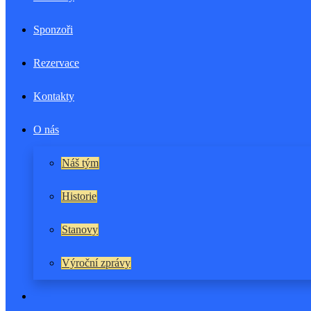
Sponzoři
Rezervace
Kontakty
O nás
Náš tým
Historie
Stanovy
Výroční zprávy