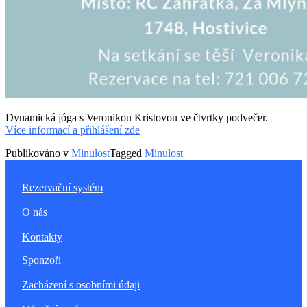
Dynamická jóga s Veronikou Kristovou ve čtvrtky podvečer.
Více informací a přihlášení zde
Publikováno v
Minulost
Tagged
Minulost
Rezervační systém
O nás
Kontakty
Sponzoři
Zacházení s osobními údaji