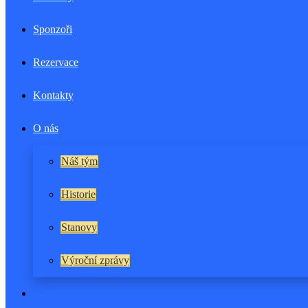
Sponzoři
Rezervace
Kontakty
O nás
Náš tým
Historie
Stanovy
Výroční zprávy