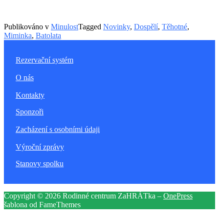
Publikováno v
Minulost
Tagged
Novinky
,
Dospělí
,
Těhotné
,
Miminka
,
Batolata
Rezervační systém
O nás
Kontakty
Sponzoři
Zacházení s osobními údaji
Výroční zprávy
Stanovy spolku
Copyright © 2026 Rodinné centrum ZaHRÁTka
–
OnePress
šablona od FameThemes