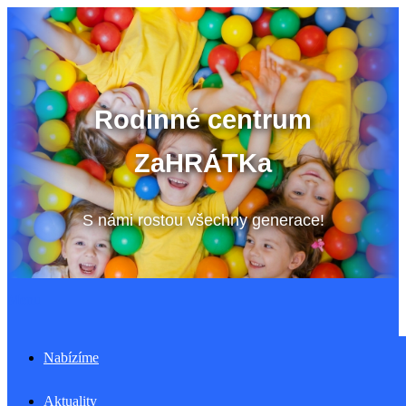
Přeskočit
na
obsah
Rodinné centrum
ZaHRÁTKa
S námi rostou všechny generace!
Menu
Nabízíme
Aktuality