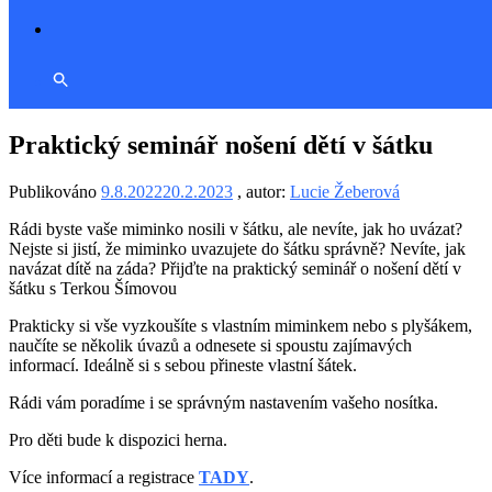
Praktický seminář nošení dětí v šátku
Publikováno
9.8.2022
20.2.2023
, autor:
Lucie Žeberová
Rádi byste vaše miminko nosili v šátku, ale nevíte, jak ho uvázat?
Nejste si jistí, že miminko uvazujete do šátku správně? Nevíte, jak
navázat dítě na záda? Přijďte na praktický seminář o nošení dětí v
šátku s Terkou Šímovou
Prakticky si vše vyzkoušíte s vlastním miminkem nebo s plyšákem,
naučíte se několik úvazů a odnesete si spoustu zajímavých
informací. Ideálně si s sebou přineste vlastní šátek.
Rádi vám poradíme i se správným nastavením vašeho nosítka.
Pro děti bude k dispozici herna.
Více informací a registrace
TADY
.