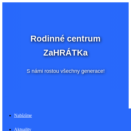
Přeskočit
na
obsah
Rodinné centrum
ZaHRÁTKa
S námi rostou všechny generace!
Menu
Nabízíme
Aktuality