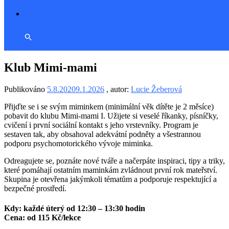
Klub Mimi-mami
Publikováno
5.8.2020
9.1.2026
, autor:
Lucie Žeberová
Přijďte se i se svým miminkem (minimální věk dítěte je 2 měsíce)
pobavit do klubu Mimi-mami I. Užijete si veselé říkanky, písníčky,
cvičení i první sociální kontakt s jeho vrstevníky. Program je
sestaven tak, aby obsahoval adekvátní podněty a všestrannou
podporu psychomotorického vývoje miminka.
Odreagujete se, poznáte nové tváře a načerpáte inspiraci, tipy a triky,
které pomáhají ostatním maminkám zvládnout první rok mateřství.
Skupina je otevřena jakýmkoli tématům a podporuje respektující a
bezpečné prostředí.
Kdy: každé úterý od 12:30 – 13:30 hodin
Cena: od 115 Kč/lekce