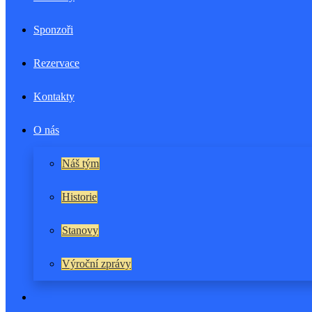
Sponzoři
Rezervace
Kontakty
O nás
Náš tým
Historie
Stanovy
Výroční zprávy