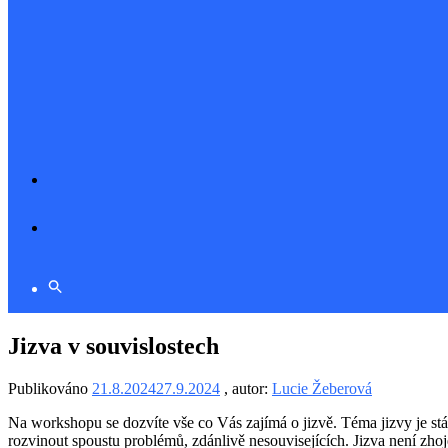
Jizva v souvislostech
Publikováno
21.8.2024
27.9.2024
, autor:
Lucie Žeberová
Na workshopu se dozvíte vše co Vás zajímá o jizvě. Téma jizvy je stál
rozvinout spoustu problémů, zdánlivě nesouvisejících. Jizva není zhojen