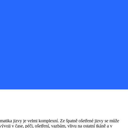
ematika jizvy je velmi komplexní. Ze špatně ošetřené jizvy se může
ývoji v čase, péči, ošetření, vazbám, vlivu na ostatní tkáně a v