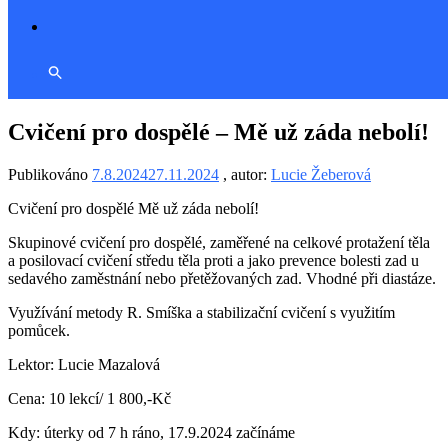
Cvičení pro dospělé – Mě už záda nebolí!
Publikováno
7.8.2024
27.11.2024
, autor:
Lucie Žeberová
Cvičení pro dospělé Mě už záda nebolí!
Skupinové cvičení pro dospělé, zaměřené na celkové protažení těla
a posilovací cvičení středu těla proti
a jako prevence bolesti zad u
sedavého zaměstnání nebo přetěžovaných zad. Vhodné při diastáze.
Využívání metody R. Smíška a stabilizační cvičení s využitím
pomůcek.
Lektor: Lucie Mazalová
Cena: 10 lekcí/ 1 800,-Kč
Kdy: úterky od 7 h ráno, 17.9.2024 začínáme