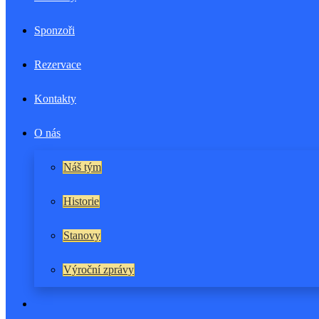
Sponzoři
Rezervace
Kontakty
O nás
Náš tým
Historie
Stanovy
Výroční zprávy