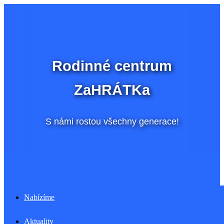
Přeskočit
na
obsah
Rodinné centrum
ZaHRÁTKa
S námi rostou všechny generace!
Menu
Nabízíme
Aktuality