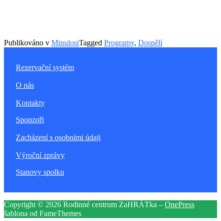
Publikováno v
Minulost
Tagged
Programy
,
Dospělí
Rezervační systém
O nás
Kontakty
Sponzoři
Zacházení s osobními údaji
Výroční zprávy
Stanovy spolku
Copyright © 2026 Rodinné centrum ZaHRÁTka
–
OnePress
šablona od FameThemes