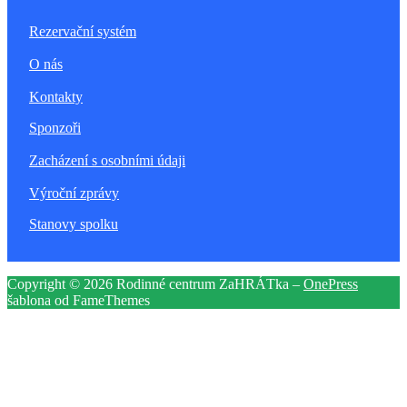
Rezervační systém
O nás
Kontakty
Sponzoři
Zacházení s osobními údaji
Výroční zprávy
Stanovy spolku
Copyright © 2026 Rodinné centrum ZaHRÁTka
–
OnePress
šablona od FameThemes