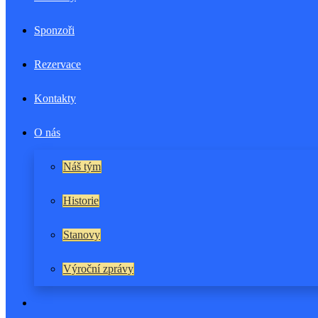
Sponzoři
Rezervace
Kontakty
O nás
Náš tým
Historie
Stanovy
Výroční zprávy