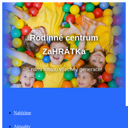
Přeskočit
na
obsah
Rodinné centrum
ZaHRÁTKa
S námi rostou všechny generace!
Menu
Nabízíme
Aktuality