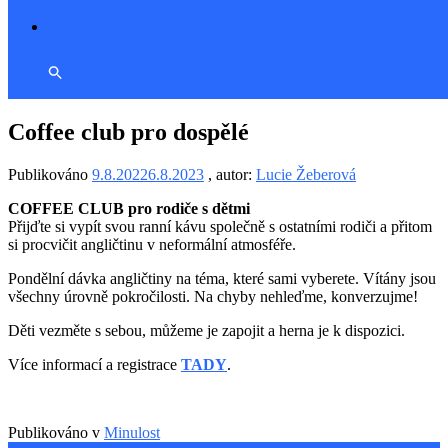
Coffee club pro dospělé
Publikováno
9.8.2022
6.8.2023
, autor:
Lucie Žeberová
COFFEE CLUB pro rodiče s dětmi
Přijďte si vypít svou ranní kávu společně s ostatními rodiči a přitom
si procvičit angličtinu v neformální atmosféře.
Pondělní dávka angličtiny na téma, které sami vyberete. Vítány jsou
všechny úrovně pokročilosti. Na chyby nehleďme, konverzujme!
Děti vezměte s sebou, můžeme je zapojit a herna je k dispozici.
Více informací a registrace
TADY
.
Publikováno v
Minulost