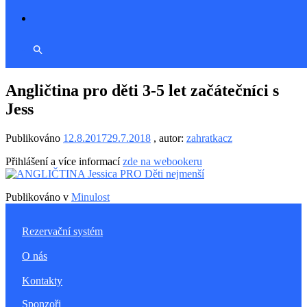
Angličtina pro děti 3-5 let začátečníci s
Jess
Publikováno
12.8.2017
29.7.2018
, autor:
zahratkacz
Přihlášení a více informací
zde na webookeru
Publikováno v
Minulost
Rezervační systém
O nás
Kontakty
Sponzoři