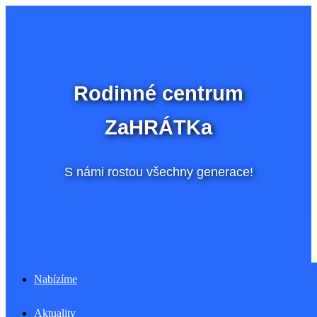
Přeskočit
na
obsah
Rodinné centrum
ZaHRÁTKa
S námi rostou všechny generace!
Menu
Nabízíme
Aktuality