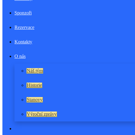
Sponzoři
Rezervace
Kontakty
O nás
Náš tým
Historie
Stanovy
Výroční zprávy