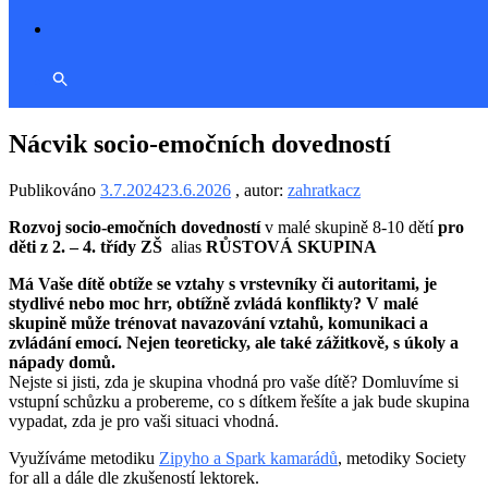
Nácvik socio-emočních dovedností
Publikováno
3.7.2024
23.6.2026
, autor:
zahratkacz
Rozvoj socio-emočních dovedností
v malé skupině 8-10 dětí
pro
děti z 2. – 4. třídy
ZŠ
alias
RŮSTOVÁ SKUPINA
Má Vaše dítě obtíže se vztahy s vrstevníky či autoritami, je
stydlivé nebo moc hrr, obtížně zvládá konflikty? V malé
skupině může trénovat navazování vztahů, komunikaci a
zvládání emocí. Nejen teoreticky, ale také zážitkově, s úkoly a
nápady domů.
Nejste si jisti, zda je skupina vhodná pro vaše dítě? Domluvíme si
vstupní schůzku a probereme, co s dítkem řešíte a jak bude skupina
vypadat, zda je pro vaši situaci vhodná.
Využíváme metodiku
Zipyho a Spark kamarádů
, metodiky Society
for all a dále dle zkušeností lektorek.