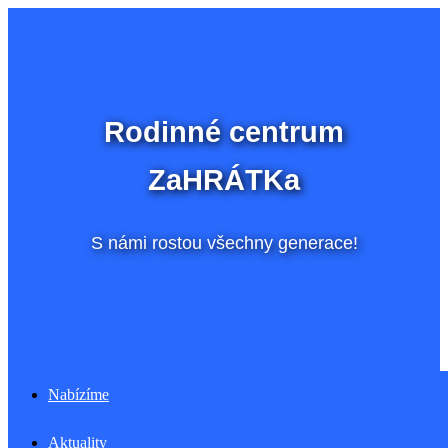
Přeskočit
na
obsah
Rodinné centrum
ZaHRÁTKa
S námi rostou všechny generace!
Menu
Nabízíme
Aktuality