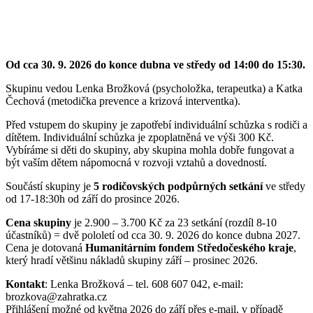
Od cca 30. 9. 2026 do konce dubna ve středy od 14:00 do 15:30.
Skupinu vedou Lenka Brožková (psycholožka, terapeutka) a Katka
Čechová (metodička prevence a krizová interventka).
Před vstupem do skupiny je zapotřebí individuální schůzka s rodiči a
dítětem. Individuální schůzka je zpoplatněná ve výši 300 Kč.
Vybíráme si děti do skupiny, aby skupina mohla dobře fungovat a
být vaším dětem nápomocná v rozvoji vztahů a dovedností.
Součástí skupiny je
5 rodičovských podpůrných setkání
ve středy
od 17-18:30h od září do prosince 2026.
Cena skupiny
je 2.900 – 3.700 Kč za 23 setkání (rozdíl 8-10
účastníků) = dvě pololetí od cca 30. 9. 2026 do konce dubna 2027.
Cena je dotovaná
Humanitárním fondem Středočeského kraje
,
který hradí většinu nákladů skupiny září – prosinec 2026.
Kontakt
: Lenka Brožková – tel. 608 607 042, e-mail:
brozkova@zahratka.cz
Přihlášení možné od května 2026 do září přes e-mail, v případě