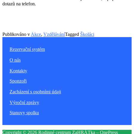
dotazů na telefon.
Publikováno v
Akce
,
Vzdělávání
Tagged
Školáci
Rezervační systém
O nás
Kontakty
Sponzoři
Zacházení s osobními údaji
Výroční zprávy
Stanovy spolku
Copyright © 2026 Rodinné centrum ZaHRÁTka
–
OnePress