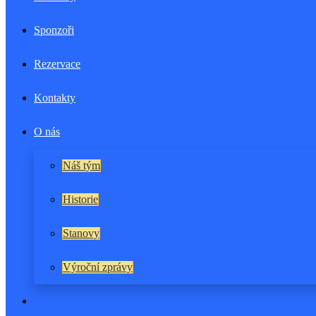
Sponzoři
Rezervace
Kontakty
O nás
Náš tým
Historie
Stanovy
Výroční zprávy