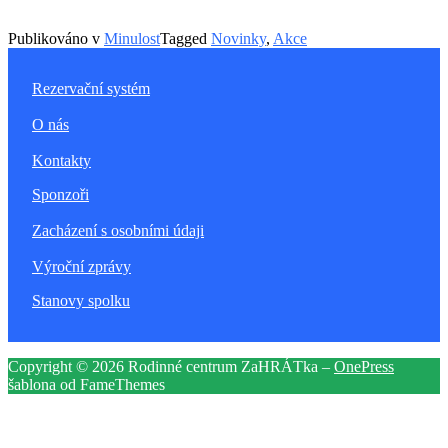
Publikováno v
Minulost
Tagged
Novinky
,
Akce
Rezervační systém
O nás
Kontakty
Sponzoři
Zacházení s osobními údaji
Výroční zprávy
Stanovy spolku
Copyright © 2026 Rodinné centrum ZaHRÁTka
–
OnePress
šablona od FameThemes