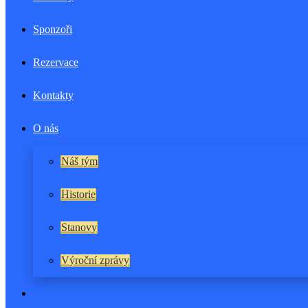
Sponzoři
Rezervace
Kontakty
O nás
Náš tým
Historie
Stanovy
Výroční zprávy