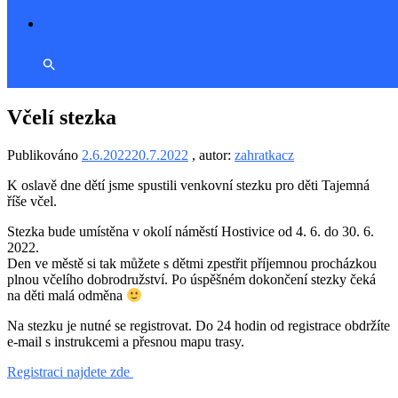
Včelí stezka
Publikováno
2.6.2022
20.7.2022
, autor:
zahratkacz
K oslavě dne dětí jsme spustili venkovní stezku pro děti Tajemná
říše včel.
Stezka bude umístěna v okolí náměstí Hostivice od 4. 6. do 30. 6.
2022.
Den ve městě si tak můžete s dětmi zpestřit příjemnou procházkou
plnou včelího dobrodružství. Po úspěšném dokončení stezky čeká
na děti malá odměna
Na stezku je nutné se registrovat. Do 24 hodin od registrace obdržíte
e-mail s instrukcemi a přesnou mapu trasy.
Registraci najdete zde