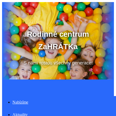
Přeskočit
na
obsah
Rodinné centrum
ZaHRÁTKa
S námi rostou všechny generace!
Menu
Nabízíme
Aktuality