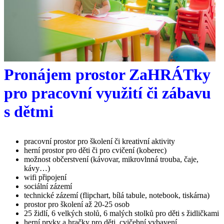
Pronájem prostor ZaHRÁTky
pro pracovní využití či zábavu
s dětmi
pracovní prostor pro školení či kreativní aktivity
herní prostor pro děti či pro cvičení (koberec)
možnost občerstvení (kávovar, mikrovlnná trouba, čaje,
kávy…)
wifi připojení
sociální zázemí
technické zázemí (flipchart, bílá tabule, notebook, tiskárna)
prostor pro školení až 20-25 osob
25 židlí, 6 velkých stolů, 6 malých stolků pro děti s židličkami
herní prvky a hračky pro děti, cvičební vybavení