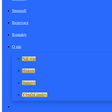
Sponzoři
Rezervace
Kontakty
O nás
Náš tým
Historie
Stanovy
Výroční zprávy