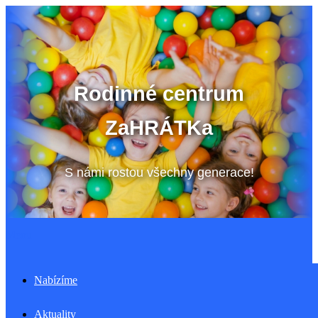
Přeskočit
na
obsah
Rodinné centrum
ZaHRÁTKa
S námi rostou všechny generace!
Menu
Nabízíme
Aktuality