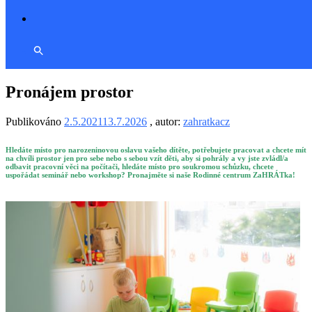
Pronájem prostor
Publikováno
2.5.2021
13.7.2026
, autor:
zahratkacz
Hledáte místo pro narozeninovou oslavu vašeho dítěte, potřebujete pracovat a chcete mít
na chvíli prostor jen pro sebe nebo s sebou vzít děti, aby si pohrály a vy jste zvládl/a
odbavit pracovní věci na počítači, hledáte místo pro soukromou schůzku, chcete
uspořádat seminář nebo workshop? Pronajměte si naše Rodinné centrum ZaHRÁTka!