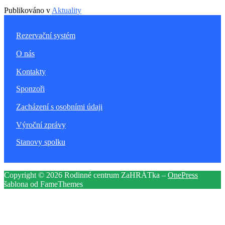
Publikováno v
Aktuality
Rezervační systém
O nás
Kontakty
Sponzoři
Zacházení s osobními údaji
Výroční zprávy
Stanovy spolku
Copyright © 2026 Rodinné centrum ZaHRÁTka
–
OnePress
šablona od FameThemes