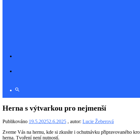
Herna s výtvarkou pro nejmenší
Publikováno
19.5.2025
2.6.2025
, autor:
Lucie Žeberová
Zveme Vás na hernu, kde si zkusíte i ochutnávku připravovaného kro
herna. Tvoření není nutností.