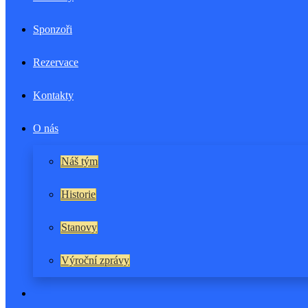
Sponzoři
Rezervace
Kontakty
O nás
Náš tým
Historie
Stanovy
Výroční zprávy