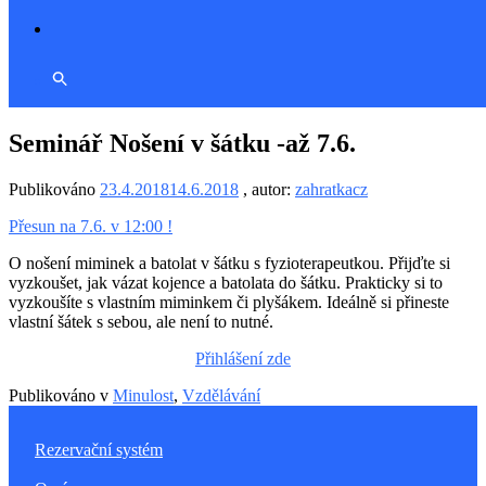
Seminář Nošení v šátku -až 7.6.
Publikováno
23.4.2018
14.6.2018
, autor:
zahratkacz
Přesun na 7.6. v 12:00 !
O nošení miminek a batolat v šátku s fyzioterapeutkou. Přijďte si
vyzkoušet, jak vázat kojence a batolata do šátku. Prakticky si to
vyzkoušíte s vlastním miminkem či plyšákem. Ideálně si přineste
vlastní šátek s sebou, ale není to nutné.
Přihlášení zde
Publikováno v
Minulost
,
Vzdělávání
Rezervační systém