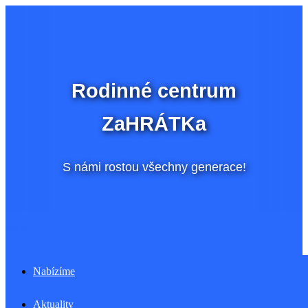
Přeskočit
na
obsah
Rodinné centrum
ZaHRÁTKa
S námi rostou všechny generace!
Menu
Nabízíme
Aktuality