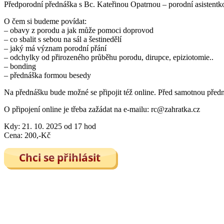
Předporodní přednáška s Bc. Kateřinou Opatrnou – porodní asistentko
O čem si budeme povídat:
– obavy z porodu a jak může pomoci doprovod
– co sbalit s sebou na sál a šestinedělí
– jaký má význam porodní přání
– odchylky od přirozeného průběhu porodu, dirupce, epiziotomie..
– bonding
– přednáška formou besedy
Na přednášku bude možné se připojit též online. Před samotnou pře
O připojení online je třeba zažádat na e-mailu: rc@zahratka.cz
Kdy: 21. 10. 2025 od 17 hod
Cena: 200,-Kč