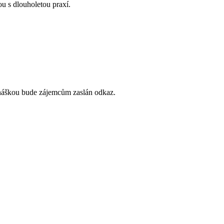
u s dlouholetou praxí.
dnáškou bude zájemcům zaslán odkaz.