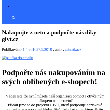
Nakupujte z netu a podpořte nás díky
givt.cz
Publikováno
1.4.2016
27.5.2019
, autor:
zahratkacz
Podpořte nás nakupováním na
svých oblíbených e-shopech!
Věděli jste, že nyní můžete naší organizaci pomoct i obyčejným
nákupem na internetu?
Přidali jsme se do projektu GIVT, který podporuje neziskové
organizace a sportovní kluby. Stačí, když nákupy, které děláte