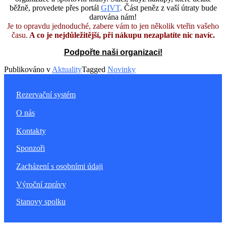
běžně, provedete přes portál
GIVT
. Část peněz z vaší útraty bude
darována nám!
Je to opravdu jednoduché, zabere vám to jen několik vteřin vašeho
času.
A co je nejdůležitější, při nákupu nezaplatíte nic navíc.
Podpořte naši organizaci!
Publikováno v
Aktuality
Tagged
Novinky
Rezervační systém
O nás
Kontakty
Sponzoři
Zacházení s osobními údaji
Výroční zprávy
Stanovy spolku