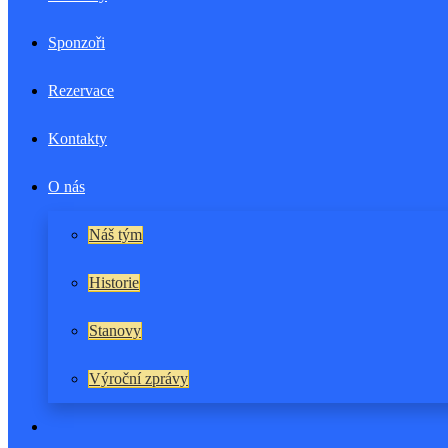
Sponzoři
Rezervace
Kontakty
O nás
Náš tým
Historie
Stanovy
Výroční zprávy