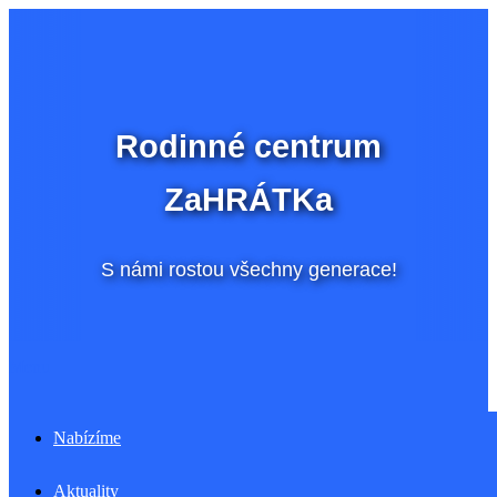
Přeskočit
na
obsah
Rodinné centrum
ZaHRÁTKa
S námi rostou všechny generace!
Menu
Nabízíme
Aktuality