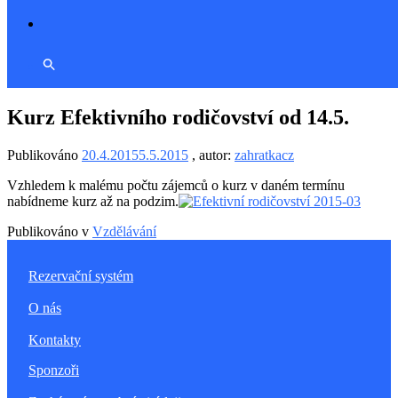
Kurz Efektivního rodičovství od 14.5.
Publikováno
20.4.2015
5.5.2015
, autor:
zahratkacz
Vzhledem k malému počtu zájemců o kurz v daném termínu
nabídneme kurz až na podzim.
Publikováno v
Vzdělávání
Rezervační systém
O nás
Kontakty
Sponzoři