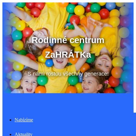
Přeskočit
na
obsah
Rodinné centrum
ZaHRÁTKa
S námi rostou všechny generace!
Menu
Nabízíme
Aktuality