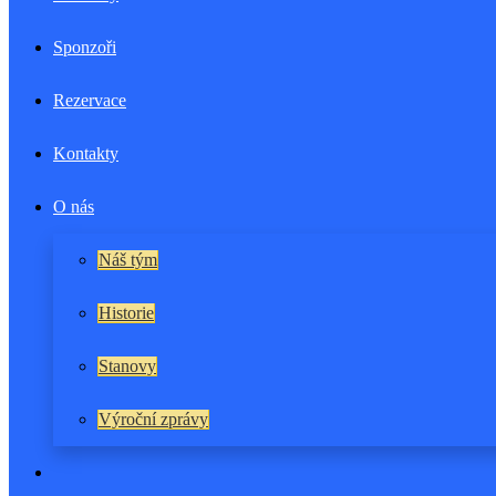
Sponzoři
Rezervace
Kontakty
O nás
Náš tým
Historie
Stanovy
Výroční zprávy