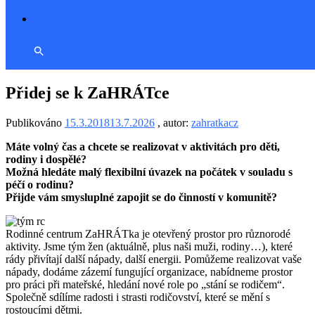
Přidej se k ZaHRÁTce
Publikováno
15.3.2018
13.7.2026
, autor:
zahratkacz
Máte volný čas a chcete se realizovat v aktivitách pro děti,
rodiny i dospělé?
Možná hledáte malý flexibilní úvazek na počátek v souladu s
péčí o rodinu?
Přijde vám smysluplné zapojit se do činností v komunitě?
Rodinné centrum ZaHRÁTka je otevřený prostor pro různorodé
aktivity. Jsme tým žen (aktuálně, plus naši muži, rodiny…), které
rády přivítají další nápady, další energii. Pomůžeme realizovat vaše
nápady, dodáme zázemí fungující organizace, nabídneme prostor
pro práci při mateřské, hledání nové role po „stání se rodičem“.
Společně sdílíme radosti i strasti rodičovství, které se mění s
rostoucími dětmi.