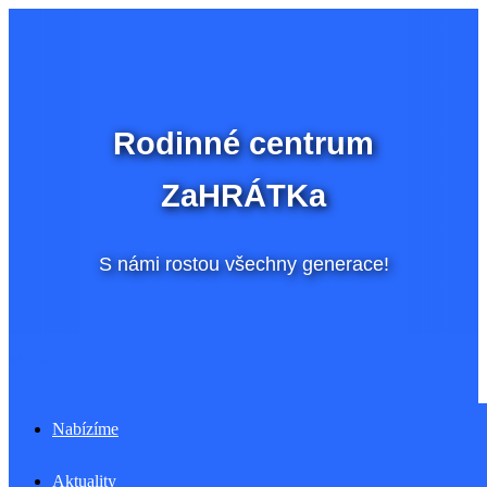
Přeskočit
na
obsah
Rodinné centrum
ZaHRÁTKa
S námi rostou všechny generace!
Menu
Nabízíme
Aktuality