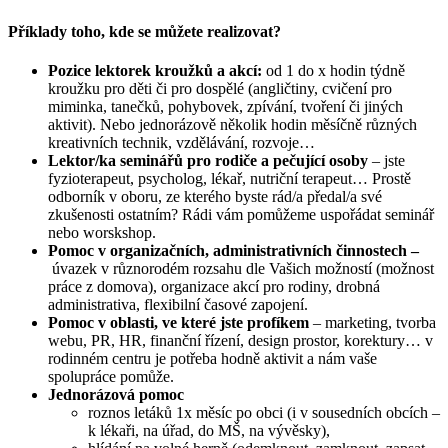
Příklady toho, kde se můžete realizovat?
Pozice lektorek kroužků a akcí:
od 1 do x hodin týdně
kroužku pro děti či pro dospělé (angličtiny, cvičení pro
miminka, tanečků, pohybovek, zpívání, tvoření či jiných
aktivit). Nebo jednorázově několik hodin měsíčně různých
kreativních technik, vzdělávání, rozvoje…
Lektor/ka seminářů pro rodiče a pečující osoby
– jste
fyzioterapeut, psycholog, lékař, nutriční terapeut… Prostě
odborník v oboru, ze kterého byste rád/a předal/a své
zkušenosti ostatním? Rádi vám pomůžeme uspořádat seminář
nebo worskshop.
Pomoc v organizačních, administrativních činnostech –
úvazek v různorodém rozsahu dle Vašich možností (možnost
práce z domova), organizace akcí pro rodiny, drobná
administrativa, flexibilní časové zapojení.
Pomoc v oblasti, ve které jste profíkem
– marketing, tvorba
webu, PR, HR, finanční řízení, design prostor, korektury… v
rodinném centru je potřeba hodně aktivit a nám vaše
spolupráce pomůže.
Jednorázová pomoc
roznos letáků 1x měsíc po obci (i v sousedních obcích –
k lékaři, na úřad, do MŠ, na vývěsky),