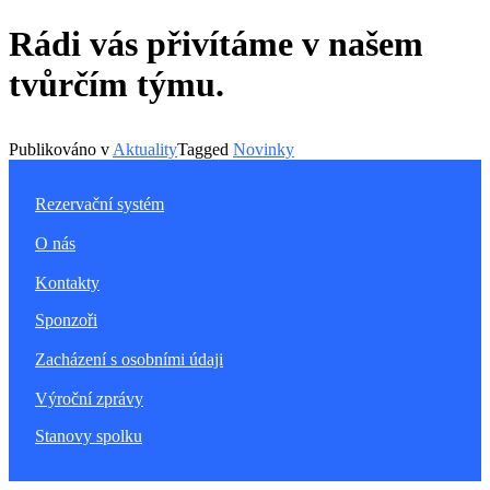
Rádi vás přivítáme v našem
tvůrčím týmu.
Publikováno v
Aktuality
Tagged
Novinky
Rezervační systém
O nás
Kontakty
Sponzoři
Zacházení s osobními údaji
Výroční zprávy
Stanovy spolku