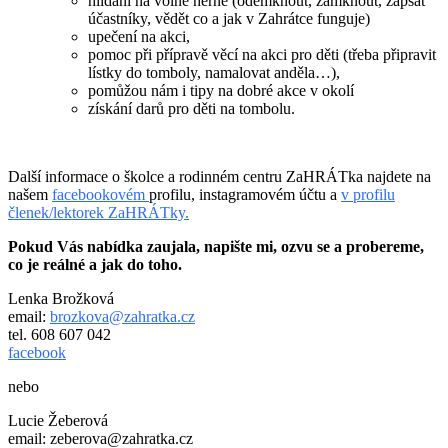
hlídání na volné herně (odemknout, zamknout, zapsat
účastníky, vědět co a jak v Zahrátce funguje)
upečení na akci,
pomoc při přípravě věcí na akci pro děti (třeba připravit
lístky do tomboly, namalovat anděla…),
pomůžou nám i tipy na dobré akce v okolí
získání darů pro děti na tombolu.
Další informace o školce a rodinném centru ZaHRÁTka najdete na
našem
facebookovém
profilu, instagramovém účtu a
v profilu
členek/lektorek ZaHRÁTky.
Pokud Vás nabídka zaujala, napište mi, ozvu se a probereme,
co je reálné a jak do toho.
Lenka Brožková
email:
brozkova@zahratka.cz
tel. 608 607 042
facebook
nebo
Lucie Žeberová
email: zeberova@zahratka.cz