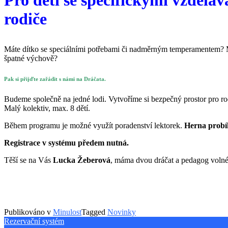
rodiče
Máte dítko se speciálními potřebami či nadměrným temperamentem? Má
špatné výchově?
Pak si přijďte zařádit s námi na Dráčata.
Budeme společně na jedné lodi. Vytvoříme si bezpečný prostor pro rod
Malý kolektiv, max. 8 dětí.
Během programu je možné využít poradenství lektorek.
Herna probíh
Registrace v systému předem nutná.
Těší se na Vás
Lucka Žeberová
, máma dvou dráčat a pedagog volné
Publikováno v
Minulost
Tagged
Novinky
Rezervační systém