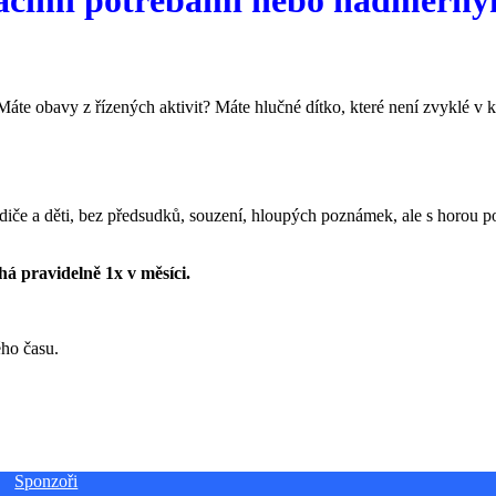
te obavy z řízených aktivit? Máte hlučné dítko, které není zvyklé v 
iče a děti, bez předsudků, souzení, hloupých poznámek, ale s horou poch
á pravidelně 1x v měsíci.
ho času.
Sponzoři