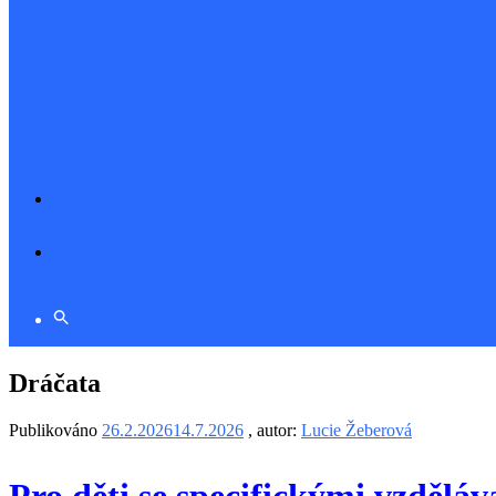
Dráčata
Publikováno
26.2.2026
14.7.2026
, autor:
Lucie Žeberová
Pro děti se specifickými vzdě