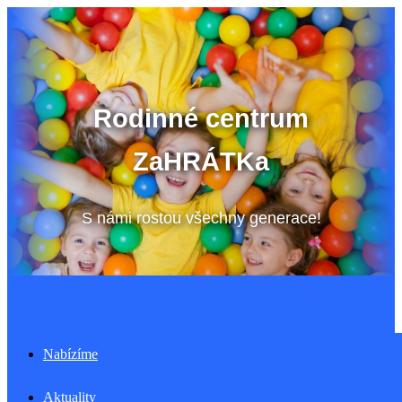
Přeskočit
na
obsah
Rodinné centrum
ZaHRÁTKa
S námi rostou všechny generace!
Menu
Nabízíme
Aktuality