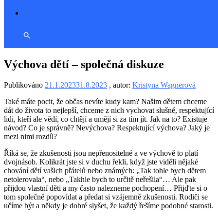
Výchova dětí – společná diskuze
Publikováno
21.1.2023
31.8.2023
, autor:
Kristyna Wagnerová
Také máte pocit, že občas nevíte kudy kam? Našim dětem chceme
dát do života to nejlepší, chceme z nich vychovat slušné, respektující
lidi, kteří ale vědí, co chtějí a umějí si za tím jít. Jak na to? Existuje
návod? Co je správně? Nevýchova? Respektující výchova? Jaký je
mezi nimi rozdíl?
Říká se, že zkušenosti jsou nepřenositelné a ve výchově to platí
dvojnásob. Kolikrát jste si v duchu řekli, když jste viděli nějaké
chování dětí vašich přátelů nebo známých: „Tak tohle bych dětem
netolerovala“, nebo „Takhle bych to určitě neřešila“… Ale pak
přijdou vlastní děti a my často nalezneme pochopení… Přijďte si o
tom společně popovídat a předat si vzájemně zkušenosti. Rodiči se
učíme být a někdy je dobré slyšet, že každý řešíme podobné starosti.