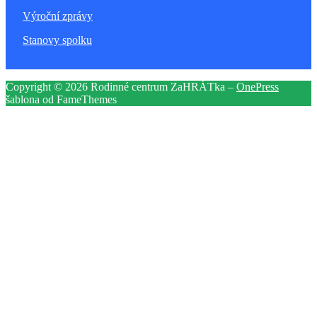
Výroční zprávy
Stanovy spolku
Copyright © 2026 Rodinné centrum ZaHRÁTka
–
OnePress
šablona od FameThemes