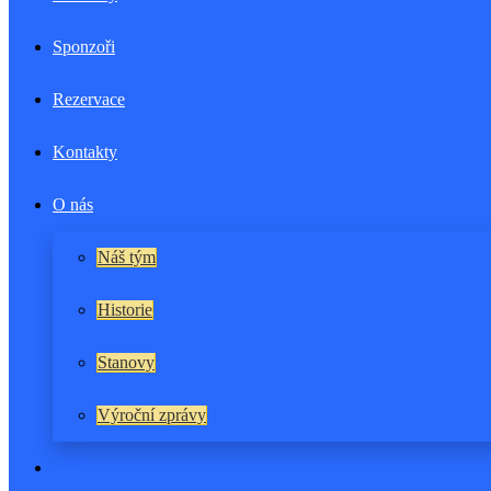
Sponzoři
Rezervace
Kontakty
O nás
Náš tým
Historie
Stanovy
Výroční zprávy