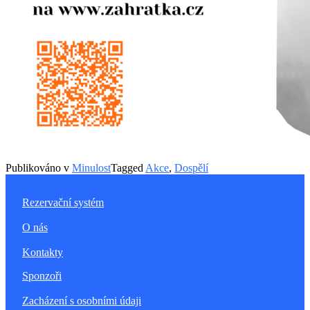
Publikováno v
Minulost
Tagged
Akce
,
Dospělí
Rezervační systém
O nás
Kontakty
Sponzoři
Zacházení s osobními údaji