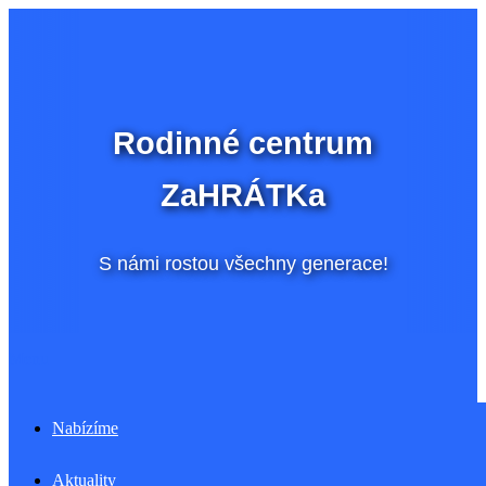
Přeskočit
na
obsah
Rodinné centrum
ZaHRÁTKa
S námi rostou všechny generace!
Menu
Nabízíme
Aktuality