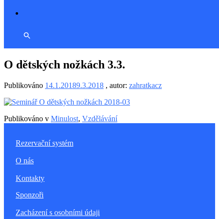
O dětských nožkách 3.3.
Publikováno
14.1.2018
9.3.2018
, autor:
zahratkacz
Publikováno v
Minulost
,
Vzdělávání
Rezervační systém
O nás
Kontakty
Sponzoři
Zacházení s osobními údaji