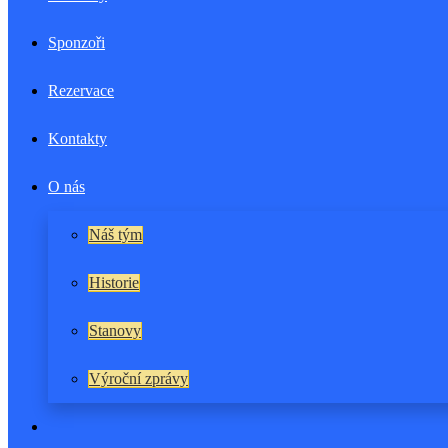
Sponzoři
Rezervace
Kontakty
O nás
Náš tým
Historie
Stanovy
Výroční zprávy