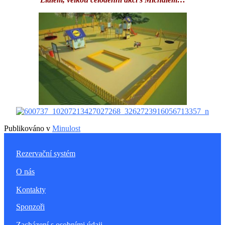
Publikováno v
Minulost
Rezervační systém
O nás
Kontakty
Sponzoři
Zacházení s osobními údaji