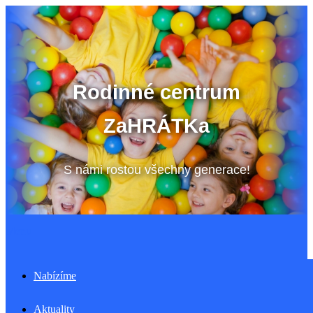
Přeskočit
na
obsah
Rodinné centrum
ZaHRÁTKa
S námi rostou všechny generace!
Menu
Nabízíme
Aktuality