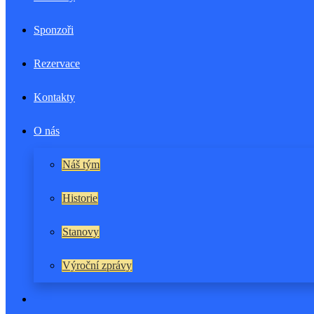
Sponzoři
Rezervace
Kontakty
O nás
Náš tým
Historie
Stanovy
Výroční zprávy