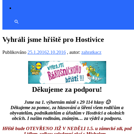
Vyhráli jsme hřiště pro Hostivice
Publikováno
25.1.2016
2.10.2016
, autor:
zahratkacz
Děkujeme za podporu!
Jsme na 1. výherním místě s 29 114 hlasy 🙂
Děkujeme za pomoc, za hlasování a šíření všem rodičům a
obyvatelům, podnikatelům a úřadům v Hostivici a okolních
obcích. I našim rodinám, známým… za výdrž a podporu.
Hřiště bude OTEVŘENO JIŽ V NEDĚLI 1.5. u zámecké zdi, pod
Lidlem, velkou celodenní akcí s Michalem…