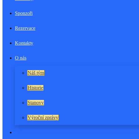
Sponzoři
Rezervace
Kontakty
O nás
Náš tým
Historie
Stanovy
Výroční zprávy