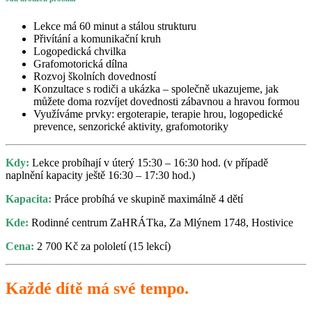
Lekce má 60 minut a stálou strukturu
Přivítání a komunikační kruh
Logopedická chvilka
Grafomotorická dílna
Rozvoj školních dovedností
Konzultace s rodiči a ukázka – společně ukazujeme, jak
můžete doma rozvíjet dovednosti zábavnou a hravou formou
Využíváme prvky: ergoterapie, terapie hrou, logopedické
prevence, senzorické aktivity, grafomotoriky
Kdy:
Lekce probíhají v úterý 15:30 – 16:30 hod. (v případě
naplnění kapacity ještě 16:30 – 17:30 hod.)
Kapacita:
Práce probíhá ve skupině maximálně 4 dětí
Kde:
Rodinné centrum ZaHRÁTka, Za Mlýnem 1748, Hostivice
Cena:
2 700 Kč za pololetí (15 lekcí)
Každé dítě má své tempo.