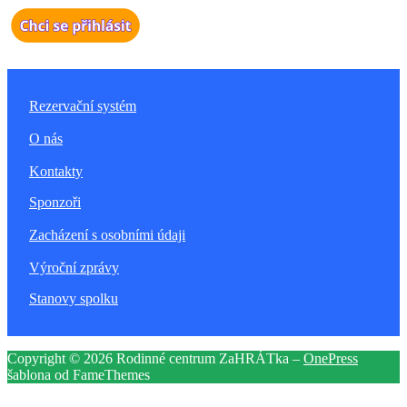
Rezervační systém
O nás
Kontakty
Sponzoři
Zacházení s osobními údaji
Výroční zprávy
Stanovy spolku
Copyright © 2026 Rodinné centrum ZaHRÁTka
–
OnePress
šablona od FameThemes