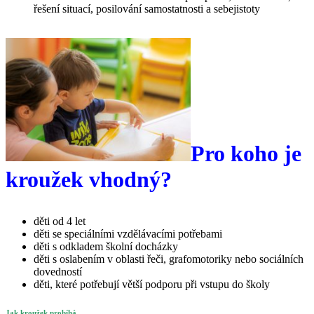
řešení situací, posilování samostatnosti a sebejistoty
Pro koho je
kroužek vhodný?
děti od 4 let
děti se speciálními vzdělávacími potřebami
děti s odkladem školní docházky
děti s oslabením v oblasti řeči, grafomotoriky nebo sociálních
dovedností
děti, které potřebují větší podporu při vstupu do školy
Jak kroužek probíhá