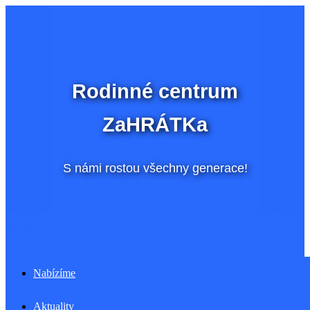
Přeskočit
na
obsah
Rodinné centrum
ZaHRÁTKa
S námi rostou všechny generace!
Menu
Nabízíme
Aktuality