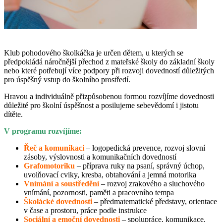
Klub pohodového školkáčka je určen dětem, u kterých se
předpokládá náročnější přechod z mateřské školy do základní školy
nebo které potřebují více podpory při rozvoji dovedností důležitých
pro úspěšný vstup do školního prostředí.
Hravou a individuálně přizpůsobenou formou rozvíjíme dovednosti
důležité pro školní úspěšnost a posilujeme sebevědomí i jistotu
dítěte.
V programu rozvíjíme:
Řeč a komunikaci
– logopedická prevence, rozvoj slovní
zásoby, výslovnosti a komunikačních dovedností
Grafomotoriku
– příprava ruky na psaní, správný úchop,
uvolňovací cviky, kresba, obtahování a jemná motorika
Vnímání a soustředění
– rozvoj zrakového a sluchového
vnímání, pozornosti, paměti a pracovního tempa
Školácké dovednosti
– předmatematické představy, orientace
v čase a prostoru, práce podle instrukce
Sociální a emoční dovednosti
– spolupráce, komunikace,