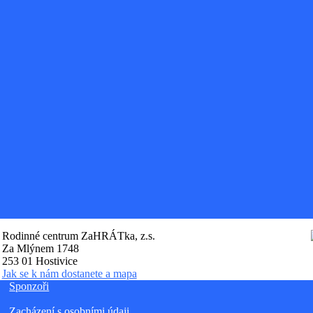
Rodinné centrum ZaHRÁTka, z.s.
Za Mlýnem 1748
253 01 Hostivice
Jak se k nám dostanete a mapa
Sponzoři
Zacházení s osobními údaji