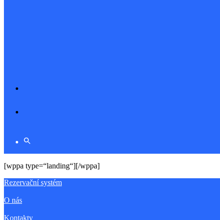
[wppa type=“landing“][/wppa]
Rezervační systém
O nás
Kontakty