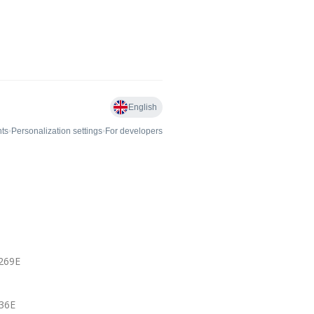
1269E
236E