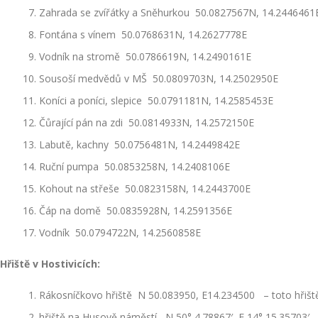
Zahrada se zvířátky a Sněhurkou 50.0827567N, 14.2446461
Fontána s vínem 50.0768631N, 14.2627778E
Vodník na stromě 50.0786619N, 14.2490161E
Sousoší medvědů v MŠ 50.0809703N, 14.2502950E
Koníci a poníci, slepice 50.0791181N, 14.2585453E
Čůrající pán na zdi 50.0814933N, 14.2572150E
Labutě, kachny 50.0756481N, 14.2449842E
Ruční pumpa 50.0853258N, 14.2408106E
Kohout na střeše 50.0823158N, 14.2443700E
Čáp na domě 50.0835928N, 14.2591356E
Vodník 50.0794722N, 14.2560858E
Hřiště v Hostivicích:
Rákosníčkovo hřiště N 50.083950, E14.234500 – toto hřiště 
hřiště na Husově náměstí N 50° 4.78867′, E 14° 15.35703′