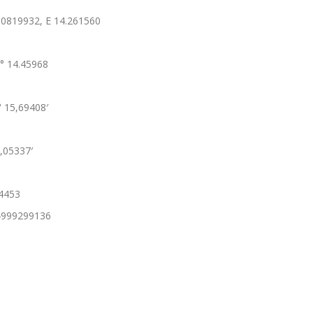
0.0819932, E 14.261560
4° 14.45968
° 15,69408′
4,05337′
24453
54999299136