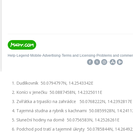
Dudlíkovník 50.0794797N, 14.2543342E
Koníci v Jenečku 50.0887458N, 14.2325011E
Zvířátka a trpaslíci na zahrádce 50.0768222N, 14.2392817E
Tajemná studna a rybník s kachnami 50.0859928N, 14.241
Sluneční hodiny na domě 50.0756583N, 14.2526261E
Podchod pod tratí a tajemné úkryty 50.0785844N, 14.2649