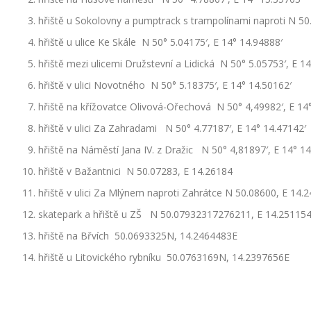
hřiště u Sokolovny a pumptrack s trampolínami naproti N 5
hřiště u ulice Ke Skále N 50° 5.04175′, E 14° 14.94888′
hřiště mezi ulicemi Družstevní a Lidická N 50° 5.05753′, E 1
hřiště v ulici Novotného N 50° 5.18375′, E 14° 14.50162′
hřiště na křížovatce Olivová-Ořechová N 50° 4,49982′, E 14
hřiště v ulici Za Zahradami N 50° 4.77187′, E 14° 14.47142′
hřiště na Náměstí Jana IV. z Dražic N 50° 4,81897′, E 14° 1
hřiště v Bažantnici N 50.07283, E 14.26184
hřiště v ulici Za Mlýnem naproti Zahrátce N 50.08600, E 14.
skatepark a hřiště u ZŠ N 50.07932317276211, E 14.2511
hřiště na Břvích 50.0693325N, 14.2464483E
hřiště u Litovického rybníku 50.0763169N, 14.2397656E