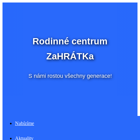
Přeskočit
na
obsah
Rodinné centrum
ZaHRÁTKa
S námi rostou všechny generace!
Menu
Nabízíme
Aktuality