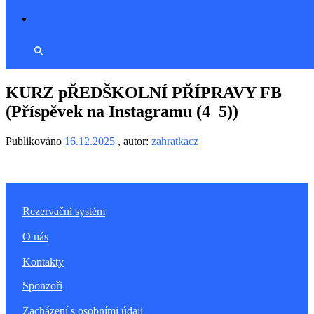
KURZ pŘEDŠKOLNÍ PŘÍPRAVY FB
(Příspěvek na Instagramu (4 5))
Publikováno
16.12.2025
, autor:
zahratkacz
Rezervační systém
O nás
Kontakty
Sponzoři
Zacházení s osobními údaji