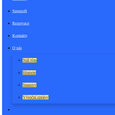
Sponzoři
Rezervace
Kontakty
O nás
Náš tým
Historie
Stanovy
Výroční zprávy