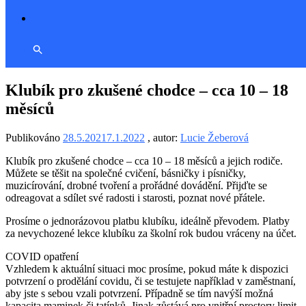
Klubík pro zkušené chodce – cca 10 – 18
měsíců
Publikováno
28.5.2021
7.1.2022
, autor:
Lucie Žeberová
Klubík pro zkušené chodce – cca 10 – 18 měsíců a jejich rodiče.
Můžete se těšit na společné cvičení, básničky i písničky,
muzicírování, drobné tvoření a prořádné dovádění. Přijďte se
odreagovat a sdílet své radosti i starosti, poznat nové přátele.
Prosíme o jednorázovou platbu klubíku, ideálně převodem. Platby
za nevychozené lekce klubíku za školní rok budou vráceny na účet.
COVID opatření
Vzhledem k aktuální situaci moc prosíme, pokud máte k dispozici
potvrzení o prodělání covidu, či se testujete například v zaměstnaní,
aby jste s sebou vzali potvrzení. Případně se tím navýší možná
kapacita maminek či tatínků. Jinak zůstává pro vnitřní prostory limit