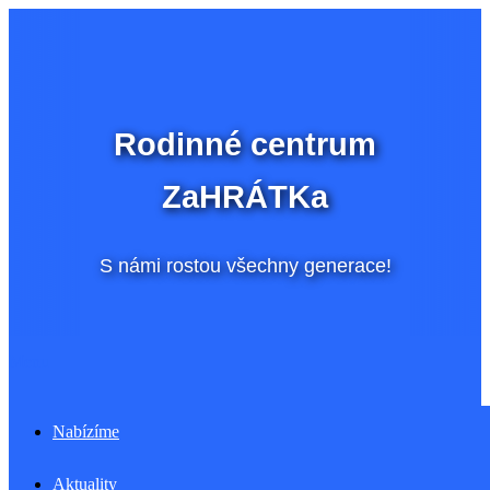
Přeskočit
na
obsah
Rodinné centrum
ZaHRÁTKa
S námi rostou všechny generace!
Menu
Nabízíme
Aktuality