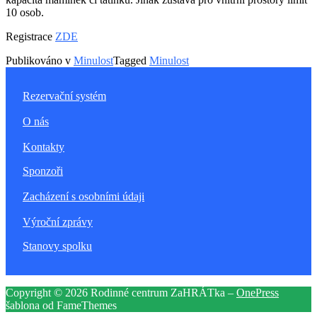
10 osob.
Registrace
ZDE
Publikováno v
Minulost
Tagged
Minulost
Rezervační systém
O nás
Kontakty
Sponzoři
Zacházení s osobními údaji
Výroční zprávy
Stanovy spolku
Copyright © 2026 Rodinné centrum ZaHRÁTka
–
OnePress
šablona od FameThemes