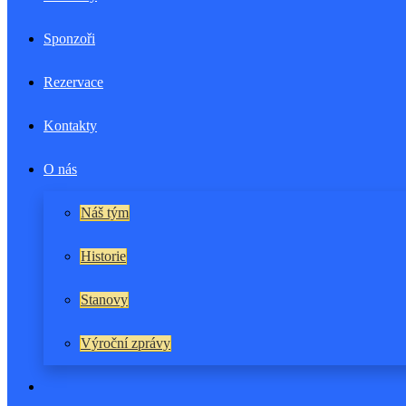
Sponzoři
Rezervace
Kontakty
O nás
Náš tým
Historie
Stanovy
Výroční zprávy