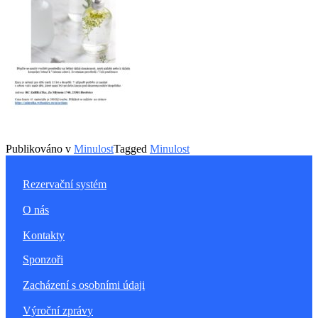
Publikováno v
Minulost
Tagged
Minulost
Rezervační systém
O nás
Kontakty
Sponzoři
Zacházení s osobními údaji
Výroční zprávy