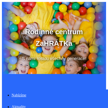
Přeskočit
na
obsah
Rodinné centrum
ZaHRÁTKa
S námi rostou všechny generace!
Menu
Nabízíme
Aktuality