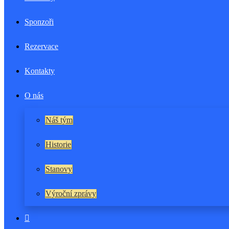
Sponzoři
Rezervace
Kontakty
O nás
Náš tým
Historie
Stanovy
Výroční zprávy